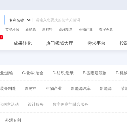
节能环保
新能源
新材料
高端制造
生物产业
数字创意
成果转化
热门领域大厅
需求平台
投
作业;运输
C-化学;冶金
D-纺织;造纸
E-固定建筑物
F-机
装备制造
新材料
生物产业
新能源汽车
新能源
节
化创意活动
设计服务
数字创意与融合服务
外观专利