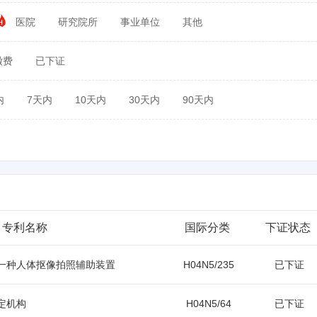
医院
研究院所
事业单位
其他
缴费
已下证
内
7天内
10天内
30天内
90天内
专利名称
国际分类
下证状态
一种人体抠像拍照辅助装置
H04N5/235
已下证
定机构
H04N5/64
已下证