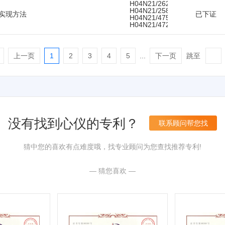
H04N21/262,
H04N21/258,
的实现方法
已下证
H04N21/475,
H04N21/472
跳至
上一页
1
2
3
4
5
...
下一页
没有找到心仪的专利？
联系顾问帮您找
猜中您的喜欢有点难度哦，找专业顾问为您查找推荐专利!
— 猜您喜欢 —