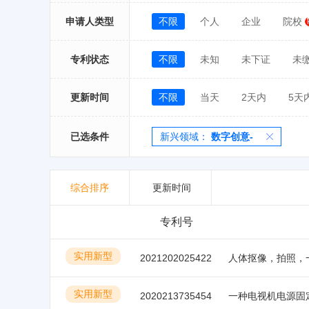
申请人类型
不限
个人
企业
院校
专利状态
不限
未知
未下证
未
更新时间
不限
当天
2天内
5天
已选条件
新兴领域：
数字创意-
综合排序
更新时间
专利号
实用新型
2021202025422
人体抠像，拍照，
实用新型
2020213735454
一种电视机电源固