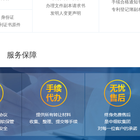
手续合格通知
办理文件副本请求书
专利登记簿副
发明人变更声明
身份证
利证书原件
服务保障