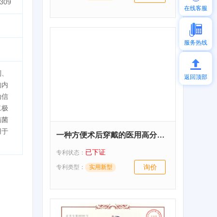
09
在线客服
服务热线
列、
返回顶部
的内
动信
二极
病菌
用于
一种方便术后穿戴的医用高分子夹板
已下证
专利状态：
询价
专利类型：
实用新型