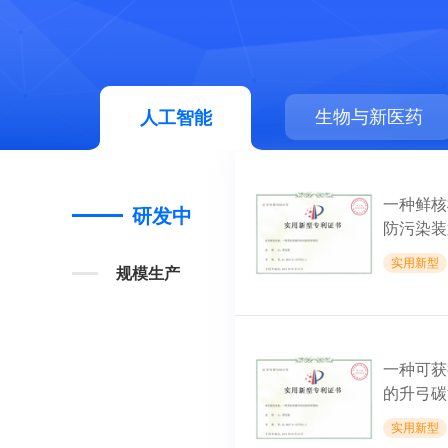
人工智能
生物与新医药
人工智能
一种鲜核
研发中
防污染装
实用新型
规模生产
一种可获
的升弓碳
验机构
实用新型