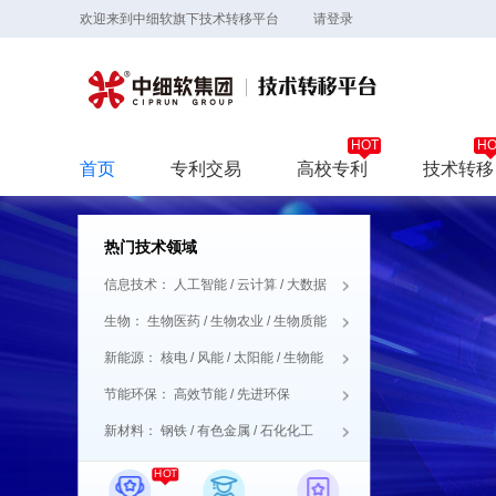
欢迎来到中细软旗下技术转移平台
请登录
首页
专利交易
高校专利
技术转移
热门技术领域
信息技术：
人工智能
/
云计算
/
大数据
生物：
生物医药
/
生物农业
/
生物质能
新能源：
核电
/
风能
/
太阳能
/
生物能
节能环保：
高效节能
/
先进环保
新材料：
钢铁
/
有色金属
/
石化化工