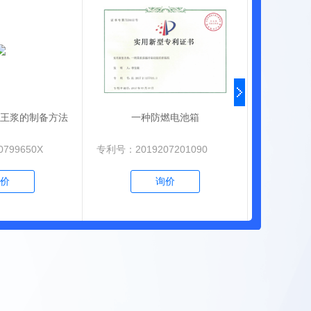
王浆的制备方法
一种防燃电池箱
一
799650X
专利号：2019207201090
专利号：201
价
询价