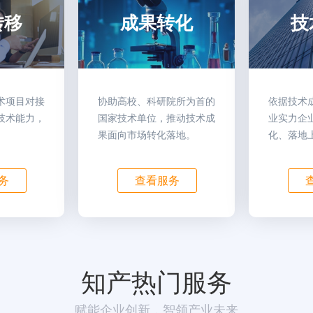
转移
成果转化
技
术项目对接
协助高校、科研院所为首的
依据技术
技术能力，
国家技术单位，推动技术成
业实力企
果面向市场转化落地。
化、落地
务
查看服务
知产热门服务
赋能企业创新，智领产业未来