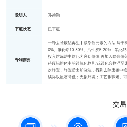
发明人
孙德勤
下证状态
已下证
一种去除废铝再生中镁杂质元素的方法,属于有色
0%、氟化铝10-30%、活性炭5-20%、氧
投入熔炼炉中熔化为废铝熔体,再加入除镁熔
专利摘要
待废铝熔体中的镁氧化物和/或镁化合物浮至
次静置，静置后出炉浇注，得到去除废铝中
镁得以显著降低；无损环境；工艺步骤短、
交易