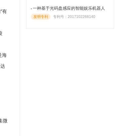
一种基于光码盘感应的智能娱乐机器人
“有
发明专利
专利号：2017102268140
较
曼海
司达
集微