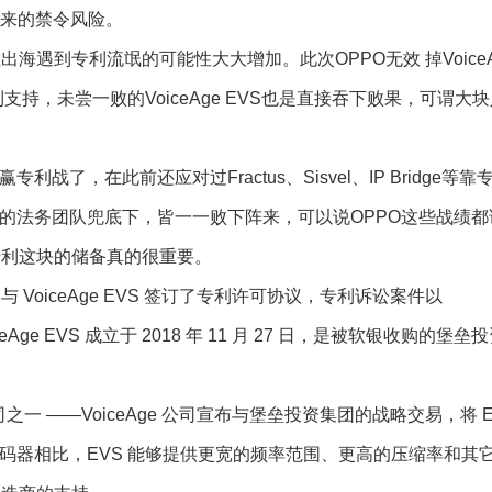
所带来的禁令风险。
到专利流氓的可能性大大增加。此次OPPO无效 掉VoiceA
支持，未尝一败的VoiceAge EVS也是直接吞下败果，可谓大
，在此前还应对过Fractus、Sisvel、IP Bridge等靠
善的法务团队兜底下，皆一一败下阵来，可以说OPPO这些战绩都
专利这块的储备真的很重要。
iceAge EVS 签订了专利许可协议，专利诉讼案件以
eAge EVS 成立于 2018 年 11 月 27 日，是被软银收购的堡垒
 ——VoiceAge 公司宣布与堡垒投资集团的战略交易，将 E
他编解码器相比，EVS 能够提供更宽的频率范围、更高的压缩率和其