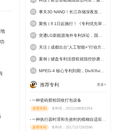
事关3D NAND！长江存储深夜发声：严重误导
05
聚焦 | 9.1日起施行！《专利优先审查管理办法》全文发布（附说明）
06
和地
突遭LG新能源海外专利诉讼，国产电池巨头亿纬锂能回应：不存在侵权
07
功
关注 | 成都出台“人工智能+”行动方案，聚力打造全球AI全场景标杆城市
08
案例 | 键盘专利没授权就指控抄袭，是维权还是恶意竞争？
09
MPEG-4 核心专利到期，DivX/Xvid全球可免付费使用
10
有
推荐专利
更多>
一种瓷砖胶粉回收打包设备
发明专利
专利号：2022108062354
码
一种执行器时滞和失效时的模糊自适应补偿控制方法
发明专利
专利号：2017107293596