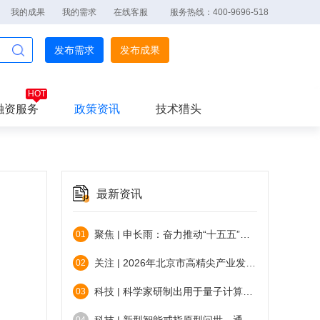
我的成果
我的需求
在线客服
服务热线：400-9696-518
发布需求
发布成果
融资服务
政策资讯
技术猎头
最新资讯
聚焦 | 申长雨：奋力推动“十五五”知识产权事业高质量发展
01
关注 | 2026年北京市高精尖产业发展项目资金和支持中小企业发展资金实施指南（第二批）发布
02
科技 | 科学家研制出用于量子计算的硅芯片
03
。
科技 | 新型智能戒指原型问世，通过分析汗液无创检测血糖
04