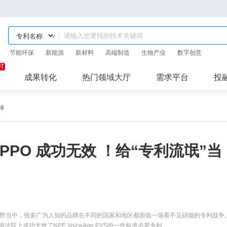
节能环保
新能源
新材料
高端制造
生物产业
数字创意
成果转化
热门领域大厅
需求平台
投
一棒
利被OPPO 成功无效 ！给“专利流氓”当
野当中，很多广为人知的品牌在不同的国家和地区都面临一场看不见硝烟的专利战争
上成功无效了NPE VoiceAge EVS的一件标准必要专利。