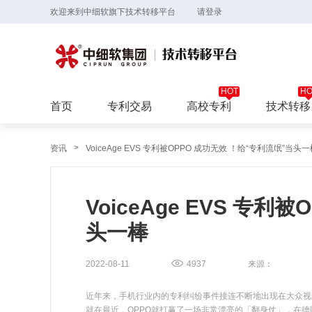
欢迎来到中细软旗下技术转移平台
请登录
首页
专利交易
高校专利
技术转移
>
资讯
VoiceAge EVS 专利被OPPO 成功无效 ！给“专利流氓”当头
VoiceAge EVS 专
头一棒
2022-08-11
4937
来源：
近年来，手机行业内的专利纠纷事件接连不断地出现在大众视
就在最近，OPPO就打赢了一场非常漂亮的「翻身仗」，在德国法院