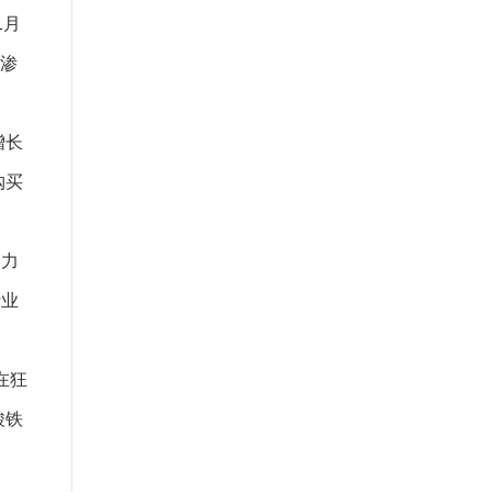
1月
车渗
增长
购买
动力
行业
在狂
酸铁