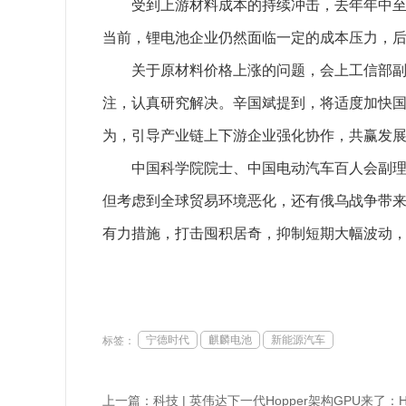
受到上游材料成本的持续冲击，去年年中至今，
当前，锂电池企业仍然面临一定的成本压力，
关于原材料价格上涨的问题，会上工信部副部
注，认真研究解决。辛国斌提到，将适度加快
为，引导产业链上下游企业强化协作，共赢发
中国科学院院士、中国电动汽车百人会副理事
但考虑到全球贸易环境恶化，还有俄乌战争带
有力措施，打击囤积居奇，抑制短期大幅波动
宁德时代
麒麟电池
新能源汽车
标签：
上一篇：
科技 | 英伟达下一代Hopper架构GPU来了：