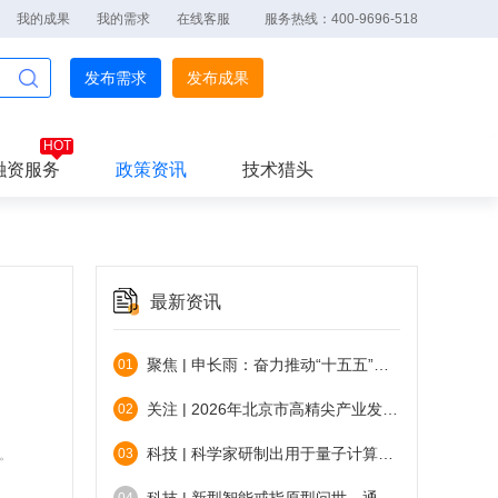
我的成果
我的需求
在线客服
服务热线：400-9696-518
发布需求
发布成果
融资服务
政策资讯
技术猎头
最新资讯
聚焦 | 申长雨：奋力推动“十五五”知识产权事业高质量发展
01
关注 | 2026年北京市高精尖产业发展项目资金和支持中小企业发展资金实施指南（第二批）发布
02
科技 | 科学家研制出用于量子计算的硅芯片
03
。
科技 | 新型智能戒指原型问世，通过分析汗液无创检测血糖
04