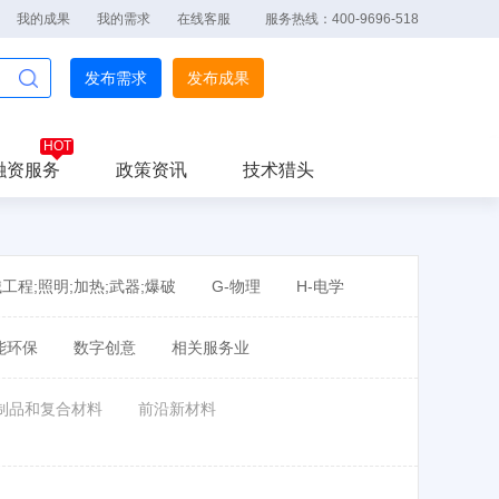
我的成果
我的需求
在线客服
服务热线：400-9696-518
发布需求
发布成果
融资服务
政策资讯
技术猎头
械工程;照明;加热;武器;爆破
G-物理
H-电学
能环保
数字创意
相关服务业
制品和复合材料
前沿新材料