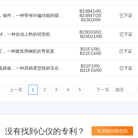
B23B41/00,
锻造，铸造，模具，锻件，一种带有纠偏功能的锻件加工用钻孔机
B23B47/20,
已下证
B23Q3/06
B23D33/02,
材，一种自动上料的切管机
已下证
B23D21/00
B21F1/00,
工，一种建筑用钢筋折弯装置
已下证
B21F23/00
B21F1/00,
精密元件，天线，电路板，一种高精度型线材压合治具
已下证
B21F23/00
跳至
页
上一页
1
2
3
4
5
...
下一页
没有找到心仪的专利？
联系顾问帮您找