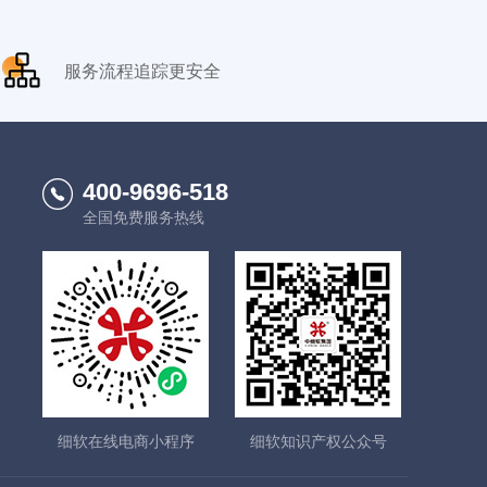
服务流程追踪更安全
400-9696-518
全国免费服务热线
细软在线电商小程序
细软知识产权公众号