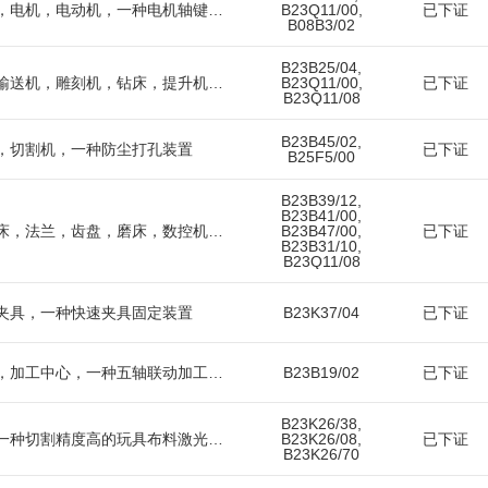
铣刀，铣床，刀具，电机，电动机，一种电机轴键槽加工用铣刀装置
B23Q11/00,
已下证
B08B3/02
B23B25/04,
输送机，输送线，输送机，雕刻机，钻床，提升机，机床，车床，攻牙，一种易于清理的数控车床
B23Q11/00,
已下证
B23Q11/08
B23B45/02,
，切割机，一种防尘打孔装置
已下证
B25F5/00
B23B39/12,
B23B41/00,
热处理，工件，车床，法兰，齿盘，磨床，数控机床，分度头，夹具，转台，一种法兰加工摇臂钻床
B23B47/00,
已下证
B23B31/10,
B23Q11/08
夹具，一种快速夹具固定装置
B23K37/04
已下证
机床，机械，车床，加工中心，一种五轴联动加工中心的主轴平衡结构
B23B19/02
已下证
B23K26/38,
玩具，毛绒玩具，一种切割精度高的玩具布料激光切割机
B23K26/08,
已下证
B23K26/70