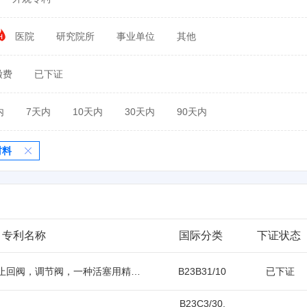
医院
研究院所
事业单位
其他
缴费
已下证
内
7天内
10天内
30天内
90天内
材料
专利名称
国际分类
下证状态
活塞阀，关断阀，止回阀，调节阀，一种活塞用精确定位夹紧卡盘装置
B23B31/10
已下证
B23C3/30,