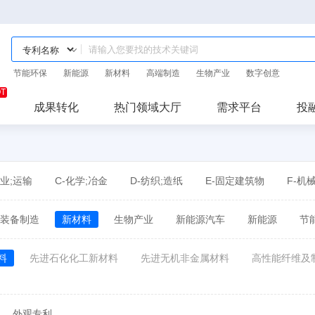
节能环保
新能源
新材料
高端制造
生物产业
数字创意
成果转化
热门领域大厅
需求平台
投
作业;运输
C-化学;冶金
D-纺织;造纸
E-固定建筑物
F-机
装备制造
新材料
生物产业
新能源汽车
新能源
节
料
先进石化化工新材料
先进无机非金属材料
高性能纤维及
外观专利