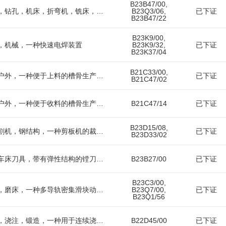
B23B47/00,
金属，机械，钻床，钻孔，机床，折弯机，铣床，一种钻床钻孔定位装置
B23Q3/06,
已下证
B23B47/22
B23K9/00,
，机械，一种快速电焊装置
B23K9/32,
已下证
B23K37/04
B21C33/00,
雨伞，旅游产品，户外，一种便于上料的槽骨生产设备
已下证
B21C47/02
雨伞，旅游产品，户外，一种便于收料的槽骨生产设备
B21C47/14
已下证
B23D15/08,
板材，剪板机，切割机，钢结构，一种剪板机的裁料稳定装置
已下证
B23D33/02
数控机床，镗床，车床刀具，带有弹性结构的镗刀（数控机床，镗床，车床刀具）
B23B27/00
已下证
B23C3/00,
数控，机床，铣床，磨床，一种多导轨密集滑块动梁式龙门机床
B23Q7/00,
已下证
B23Q1/56
铸造，钢铁，浇筑，浇注，锻造，一种用于连续浇注流水线的智能除尘装置
B22D45/00
已下证